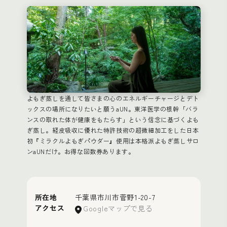
よもぎ蒸しを通して皆さまの心のエネルギーチャージとデト
ックスの場所になりたいと願うaUN。東洋医学の根幹「バラ
ンスの取れた体が健康をもたらす」という信念に基づくよも
ぎ蒸し。経皮吸収に優れた特許技術の超微細加工をした日本
初『ミラクルよもぎパウダー』使用は本格派よもぎ蒸しサロ
ンaUNだけ。お得な回数券あります。
所在地
千葉県市川市菅野1-20-7
アクセス
Googleマップで見る