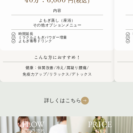
円(税込)
内容
よもぎ蒸し（座浴）
その他オプションメニュー
時間延長
ミラクルよもぎパウダー増量
よもぎ養尊ドリンク
こんな方におすすめ！
健康：体質改善/冷え/肩凝り腰痛/
免疫力アップ/リラックス/デトックス
詳しくはこちら
FLOW
PRICE
施術の流れ
料金