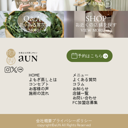
VIEW MORE
VIEW MORE
Q&A
SHOP
よくある質問
お近くの店舗を探す
VIEW MORE
VIEW MORE
予約はこちら
HOME
メニュー
よもぎ蒸しとは
よくある質問
コンセプト
コラム
お客様の声
お知らせ
施術の流れ
店舗一覧
お問い合わせ
FC加盟店募集
会社概要
プライバシーポリシー
copyright©aUN All Rights Reserved