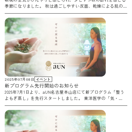
きましたが、近年の研究によって「抗ウイルス作用」が科学的
季節になりました。 秋は過ごしやすい反面、乾燥による肌の
に証明され、特にインフルエンザ予防や喉のケアの観点から大
カサつきや喉の不快感など、 小さな不調を感じやすい時期で
きな注目を集めています。
◆五感を満たし、幸福感を呼び起
もあります。 東洋の考え方では、この“乾燥によるゆらぎ”を
本メニューでは、厳選されたクロモジの枝葉を贅
こす新体験
「燥邪（そうじゃ）」と呼び、 季節の変わり目に起こりやす
沢に使用。温熱効果に加え、以下の3つの価値を提供します。
い不調の原因のひとつとされています。 夏の疲れをそのまま
個室に広がる透明感あふれる芳醇な香
脳へ届く「幸福感」：
にせず、ゆっくりと体を温めて整える時間をつくりませんか？
りが嗅覚を刺激。深いリラクゼーションとともに、心の内側か
秋限定・特別ブレンドのご紹介 aUN高島本店・日本橋店・名古
ら湧き上がるような幸福感をもたらします。
科学に裏打ちさ
屋本山店・高崎店・松本店では、この季節にぴったりの 【秋
天然由来の抗ウイルス成分を蒸気ととも
れた「免疫ケア」：
限定ブレンドよもぎ蒸し】をご用意いたしました。今回の秋限
に吸収することで、日々の健康維持をサポートします。
自律
定ブレンドには、香り豊かな「３年熟成よもぎ」を中心に、タ
主要成分「リナロール」が昂ぶった
神経と美肌のサポート：
イム・ヒソップ・ユーカリ・柿の葉・ミントを配合していま
神経を鎮めて質の高い睡眠へ導き、血行促進によって肌荒れや
す。 ・３年熟成よもぎ：深みのある香りで、ゆったりと落ち
冷えの悩みにも応えます。
◆「森の香りに包まれる、究極の
2025年07月08日
イベント
着く時間に。 ・タイム・ヒソップ：爽やかなハーブ調で、呼
忙しい日常から少しだけ離れ、クロモジの芳
セルフケアを」
新プログラム先行開始のお知らせ
吸が心地よく感じられる香り。 ・ユーカリ：すっきりとした
醇な香りに身を委ねてみませんか？温かな蒸気が全身を包み込
2025年7月1日より、aUN名古屋本山店にて新プログラム「整う
清涼感があり、気分をリセットしたいときに。 柿の葉：ビタ
み、心の内側から幸福感がじわりと湧き上がる感覚は、aUN日
よもぎ蒸し」を先行スタートしました。 東洋医学の「気・
ミンを含む植物で、健やかな美しさをサポート。 ミント：清
本橋店でしか味わえない特別な体験です。 季節の変わり目で
血・水」体質診断をもとに、あなただけの整い方をご提案する
涼感とリフレッシュ感をもたらす香り。 それぞれの植物の香
揺らぎがちな心身を、科学の力と自然の恵みで芯から整える。
カスタマイズ型のよもぎ蒸しです。 全国のaUN各店舗でも、7
りが重なり合い、 秋の深まりを感じさせるブレンドに仕上が
頑張る自分への「最高のご褒美」として、ぜひこの至福のひと
月下旬〜8月にかけて順次導入予定。ぜひお楽しみに！
っています。 料金と期間 料金：通常のよもぎ蒸しメニュー＋
ときをご体感ください。
500円 期間：11月末まで【数量限定】 乾燥が気になる方、冷え
が気になる方、 季節の変わり目にリフレッシュしたい方にお