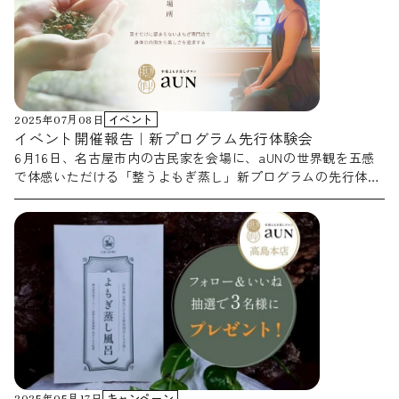
すすめです。 季節の変わり目に、心と体をゆるめる時間を 秋
は、夏にがんばった体をいたわり、冬に向けて整える大切な季
節。 温かな蒸気と心地よい薬草の香りに包まれるひととき
が、 日々の疲れをやさしく癒してくれる時間となりますよう
に。 ぜひ、秋だけの香りと温もりをゆったりとお楽しみくだ
さい。
2025年07月08日
イベント
イベント開催報告｜新プログラム先行体験会
6月16日、名古屋市内の古民家を会場に、aUNの世界観を五感
で体感いただける「整うよもぎ蒸し」新プログラムの先行体験
会を開催しました。 監修の高井ちはる先生のセミナーと東洋
医学の“気・血・水”診断に基づき、体質に合わせたよもぎ蒸し
の入り方をご体験いただき、多くの反響をいただきました。
ご参加くださった皆さま、誠にありがとうございました。 7月
より名古屋本山店での本格導入がスタートします。 今後の展
開にもどうぞご期待ください。
2025年05月17日
キャンペーン