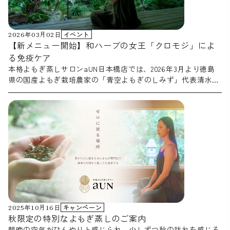
2026年03月02日
イベント
【新メニュー開始】和ハーブの女王「クロモジ」によ
る免疫ケア
本格よもぎ蒸しサロンaUN日本橋店では、2026年3月より徳島
県の国産よもぎ栽培農家の「青空よもぎのしみず」代表清水雅
文氏との提携により実現した、
希少な芳香植物「クロモジ」を
本メニュー
使用した新メニューの提供を開始いたします。
は、インフルエンザ等の感染症予防に対する研究データも豊富
な「クロモジ」を、伝統的なよもぎ蒸しと融合させたもので
す。クロモジ特有の透明感あふれる芳醇な香りが脳をダイレク
トに癒やし、心の内側から湧き上がるような「幸福感」を実感
していただけます。 この新メニューは、ニュースサイト
「Newsrelea.se」にて紹介されました。「クロモジ」を取り入
れた次世代の温活として、早くも話題を呼んでいます。
▼Newsrelea.seの掲載ページ https://newsrelea.se/L3xoem
クロモジ（黒文字）は、クスノキ科の
◆「クロモジ」とは？
2025年10月16日
キャンペーン
落葉低木のことで、その気品ある瑞々しい香りから
「和のハー
秋限定の特別なよもぎ蒸しのご案内
ともよばれています。古くか生薬として親しまれて
ブの女王」
朝晩の空気がひんやりと感じられ、少しずつ秋の訪れを感じる