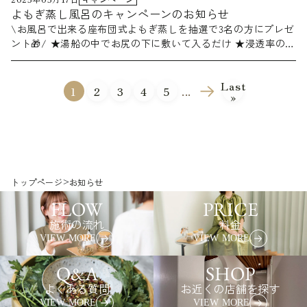
よもぎ蒸し風呂のキャンペーンのお知らせ
\お風呂で出来る座布団式よもぎ蒸しを抽選で3名の方にプレゼ
ント🎁/ ★湯船の中でお尻の下に敷いて入るだけ ★浸透率の高
いミラクルよもぎ配合 ★炭酸温浴 ★ミラクル30倍死海の塩配
合 ★農薬・香料・合成着色料不使用 ★ハーブボールとしてマ
Last
ッサージにもできる 🌿ミラクルよもぎとは？ 上質なよもぎを
1
2
3
4
5
...
»
特許製法による超微細加工でよもぎのパワーを身体の隅々まで
巡らせます♪ ✔️応募期間 2025/05/20日～06/15日まで ✔️プレ
ゼント内容 よもぎ蒸し風呂1袋 ✔️応募方法 ①aUN高島本店のア
カウントをフォロー （既にフォローしていただいてる方もご
応募いただけます） ②こちらの投稿にいいね👍 ③抽選で3名様
が当選 ✔️当選発表 ご選された方は、こちらのアカウントより
トップページ
>
お知らせ
DMでご連絡差し上げます。 選発表は7月初め頃にDM送付をも
ってかえさせていただきます。 ✔️注意事項 ・日本国内にお住
FLOW
PRICE
みの方のみご応募いただけます。 ・抽選時にフォローを解除
施術の流れ
料金
している場合は、抽選の対象外となりますのでご注意くださ
VIEW MORE
VIEW MORE
い。 ・アカウントが非公開設定の方も対象外となります。 ・
応募受付状況や抽選結果に関するお問い合わせにはお答えでき
Q&A
SHOP
ませんこと、ご了承くださいませ。 ・応募者様から頂いた個
よくある質問
お近くの店舗を探す
人情報は、当選ご連絡、プレゼントの発送、及びそれに関わる
ご連絡の為のみに使用させて頂きます。
VIEW MORE
VIEW MORE