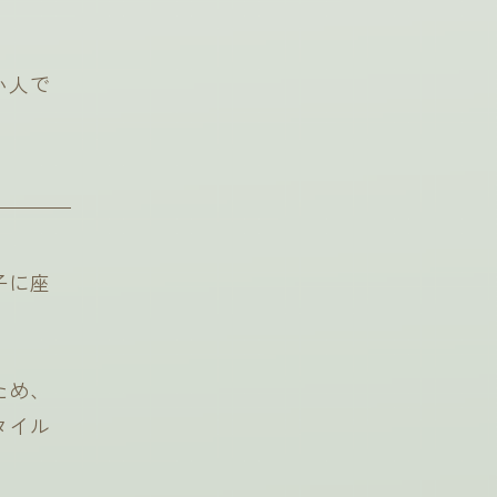
い人で
子に座
ため、
タイル